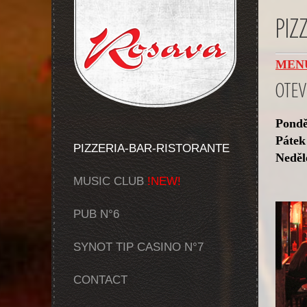
PIZ
MENU
OTEV
Ponděl
Pátek
PIZZERIA-BAR-RISTORANTE
Neděl
MUSIC CLUB
!NEW!
PUB N°6
SYNOT TIP CASINO N°7
CONTACT