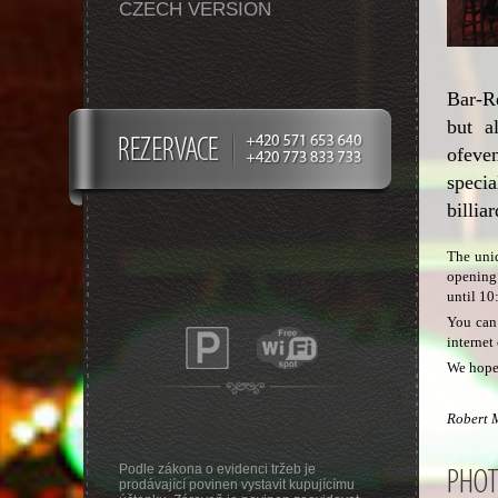
CZECH VERSION
Bar-Re
but a
ofeve
speci
billia
The uniq
opening 
until 10
You can 
internet
We hope 
Robert M
Podle zákona o evidenci tržeb je
PHOT
prodávající povinen vystavit kupujícímu