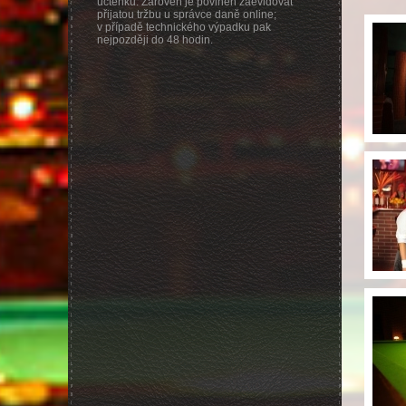
účtenku. Zároveň je povinen zaevidovat
přijatou tržbu u správce daně online;
v případě technického výpadku pak
nejpozději do 48 hodin.